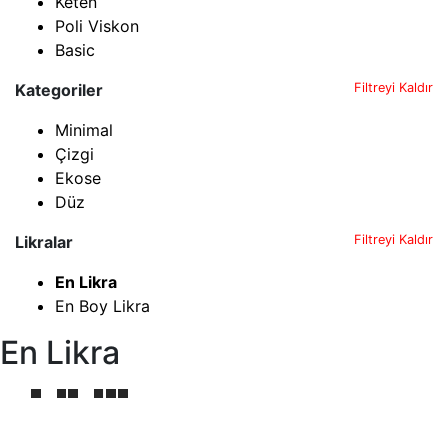
Keten
Poli Viskon
Basic
Kategoriler
Filtreyi Kaldır
Minimal
Çizgi
Ekose
Düz
Likralar
Filtreyi Kaldır
En Likra
En Boy Likra
En Likra