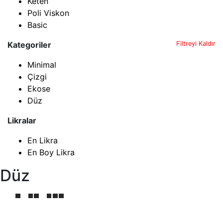
Keten
Poli Viskon
Basic
Kategoriler
Filtreyi Kaldır
Minimal
Çizgi
Ekose
Düz
Likralar
En Likra
En Boy Likra
Düz