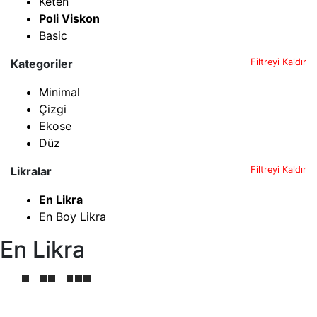
Keten
Poli Viskon
Basic
Kategoriler
Filtreyi Kaldır
Minimal
Çizgi
Ekose
Düz
Likralar
Filtreyi Kaldır
En Likra
En Boy Likra
En Likra