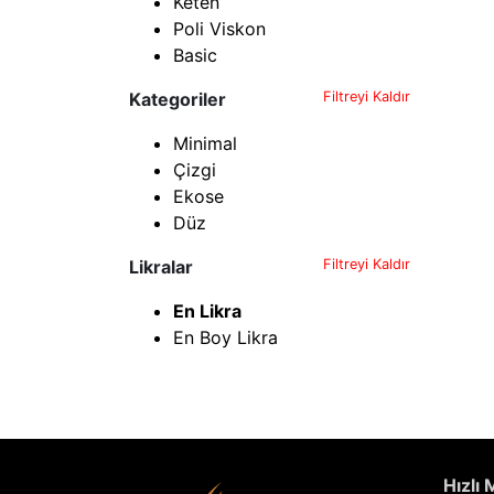
Keten
Poli Viskon
Basic
Kategoriler
Filtreyi Kaldır
Minimal
Çizgi
Ekose
Düz
Likralar
Filtreyi Kaldır
En Likra
En Boy Likra
Hızlı