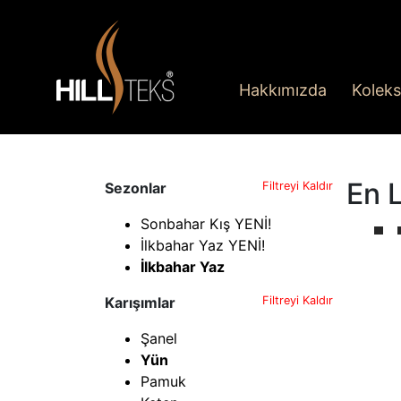
Hakkımızda
Koleks
En L
Sezonlar
Filtreyi Kaldır
Sonbahar Kış YENİ!
İlkbahar Yaz YENİ!
İlkbahar Yaz
Karışımlar
Filtreyi Kaldır
Şanel
Yün
Pamuk