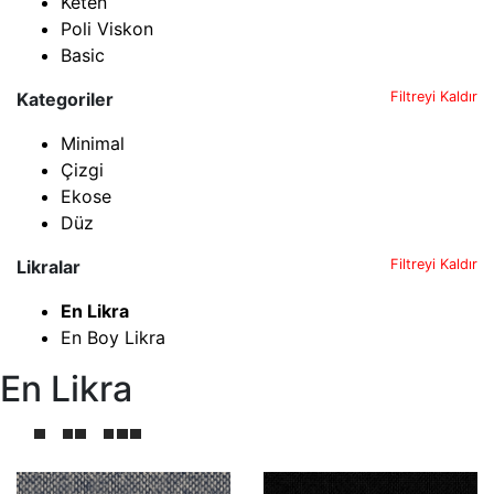
Keten
Poli Viskon
Basic
Kategoriler
Filtreyi Kaldır
Minimal
Çizgi
Ekose
Düz
Likralar
Filtreyi Kaldır
En Likra
En Boy Likra
En Likra