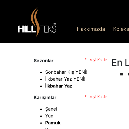
Hakkımızda
Koleks
En L
Sezonlar
Filtreyi Kaldır
Sonbahar Kış YENİ!
İlkbahar Yaz YENİ!
İlkbahar Yaz
Karışımlar
Filtreyi Kaldır
Şanel
Yün
Pamuk