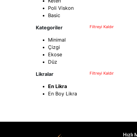
Keten
Poli Viskon
Basic
Kategoriler
Filtreyi Kaldır
Minimal
Çizgi
Ekose
Düz
Likralar
Filtreyi Kaldır
En Likra
En Boy Likra
Hızlı