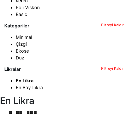
Keten
Poli Viskon
Basic
Kategoriler
Filtreyi Kaldır
Minimal
Çizgi
Ekose
Düz
Likralar
Filtreyi Kaldır
En Likra
En Boy Likra
En Likra