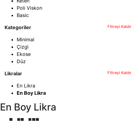
Keten
Poli Viskon
Basic
Kategoriler
Filtreyi Kaldır
Minimal
Çizgi
Ekose
Düz
Likralar
Filtreyi Kaldır
En Likra
En Boy Likra
En Boy Likra