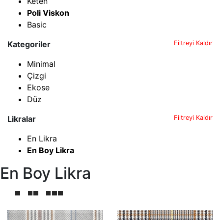
Keten
Poli Viskon
Basic
Kategoriler
Filtreyi Kaldır
Minimal
Çizgi
Ekose
Düz
Likralar
Filtreyi Kaldır
En Likra
En Boy Likra
En Boy Likra