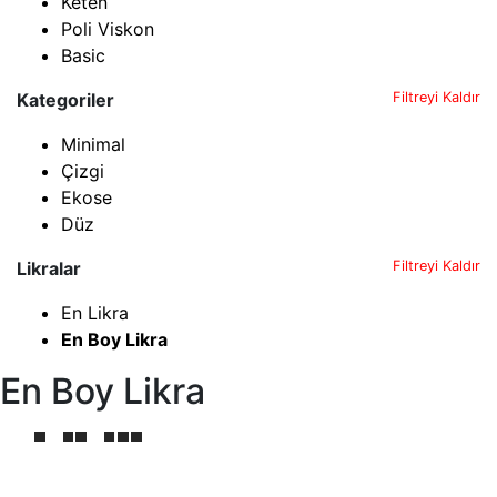
Keten
Poli Viskon
Basic
Kategoriler
Filtreyi Kaldır
Minimal
Çizgi
Ekose
Düz
Likralar
Filtreyi Kaldır
En Likra
En Boy Likra
En Boy Likra