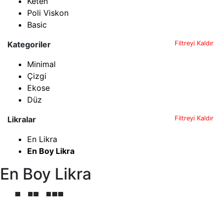
Keten
Poli Viskon
Basic
Kategoriler
Filtreyi Kaldır
Minimal
Çizgi
Ekose
Düz
Likralar
Filtreyi Kaldır
En Likra
En Boy Likra
En Boy Likra