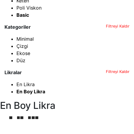
Keten
Poli Viskon
Basic
Kategoriler
Filtreyi Kaldır
Minimal
Çizgi
Ekose
Düz
Likralar
Filtreyi Kaldır
En Likra
En Boy Likra
En Boy Likra