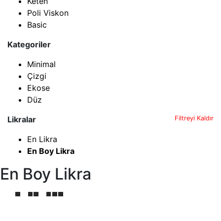
Keten
Poli Viskon
Basic
Kategoriler
Minimal
Çizgi
Ekose
Düz
Likralar
Filtreyi Kaldır
En Likra
En Boy Likra
En Boy Likra