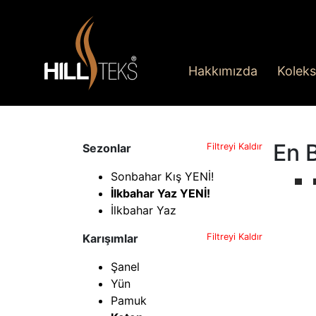
Hakkımızda
Koleks
En 
Sezonlar
Filtreyi Kaldır
Sonbahar Kış YENİ!
İlkbahar Yaz YENİ!
İlkbahar Yaz
Karışımlar
Filtreyi Kaldır
Şanel
Yün
Pamuk