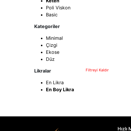
Keten
Poli Viskon
Basic
Kategoriler
Minimal
Çizgi
Ekose
Düz
Likralar
Filtreyi Kaldır
En Likra
En Boy Likra
Hızlı