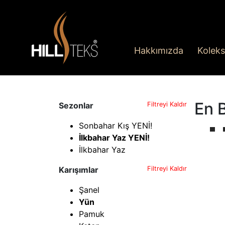
Hakkımızda
Koleks
En 
Sezonlar
Filtreyi Kaldır
Sonbahar Kış YENİ!
İlkbahar Yaz YENİ!
İlkbahar Yaz
Karışımlar
Filtreyi Kaldır
Şanel
Yün
Pamuk