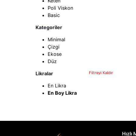
Keten
Poli Viskon
Basic
Kategoriler
Minimal
Çizgi
Ekose
Düz
Likralar
Filtreyi Kaldır
En Likra
En Boy Likra
Hızlı