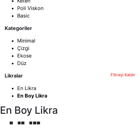
Keten
Poli Viskon
Basic
Kategoriler
Minimal
Çizgi
Ekose
Düz
Likralar
Filtreyi Kaldır
En Likra
En Boy Likra
En Boy Likra