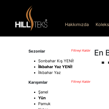
Hakkımızda
Koleks
En 
Sezonlar
Filtreyi Kaldır
Sonbahar Kış YENİ!
İlkbahar Yaz YENİ!
İlkbahar Yaz
Karışımlar
Filtreyi Kaldır
Şanel
Yün
Pamuk