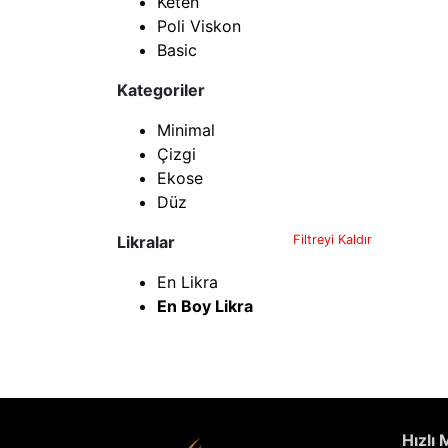
Keten
Poli Viskon
Basic
Kategoriler
Minimal
Çizgi
Ekose
Düz
Likralar
Filtreyi Kaldır
En Likra
En Boy Likra
Hızlı