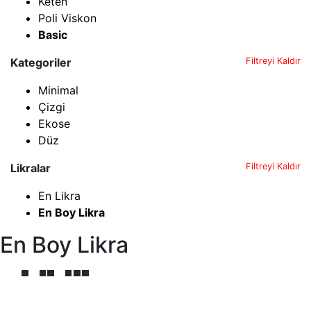
Keten
Poli Viskon
Basic
Kategoriler
Filtreyi Kaldır
Minimal
Çizgi
Ekose
Düz
Likralar
Filtreyi Kaldır
En Likra
En Boy Likra
En Boy Likra