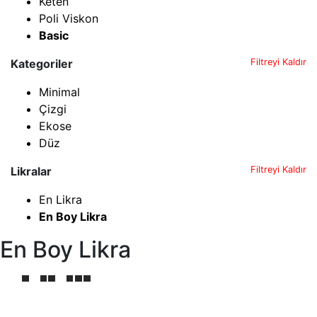
Keten
Poli Viskon
Basic
Kategoriler
Filtreyi Kaldır
Minimal
Çizgi
Ekose
Düz
Likralar
Filtreyi Kaldır
En Likra
En Boy Likra
En Boy Likra