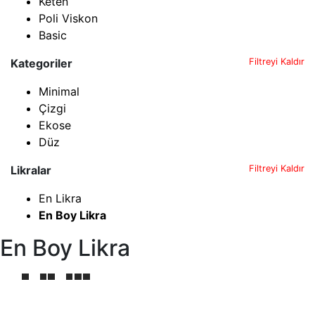
Keten
Poli Viskon
Basic
Kategoriler
Filtreyi Kaldır
Minimal
Çizgi
Ekose
Düz
Likralar
Filtreyi Kaldır
En Likra
En Boy Likra
En Boy Likra