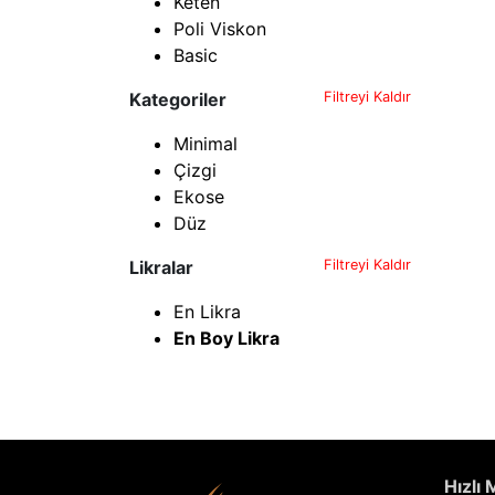
Keten
Poli Viskon
Basic
Kategoriler
Filtreyi Kaldır
Minimal
Çizgi
Ekose
Düz
Likralar
Filtreyi Kaldır
En Likra
En Boy Likra
Hızlı