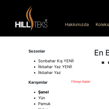
Hakkımızda
Koleks
En 
Sezonlar
Sonbahar Kış YENİ!
İlkbahar Yaz YENİ!
İlkbahar Yaz
Karışımlar
Filtreyi Kaldır
Şanel
Yün
Pamuk