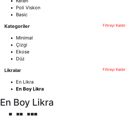
Keten
Poli Viskon
Basic
Kategoriler
Filtreyi Kaldır
Minimal
Çizgi
Ekose
Düz
Likralar
Filtreyi Kaldır
En Likra
En Boy Likra
En Boy Likra