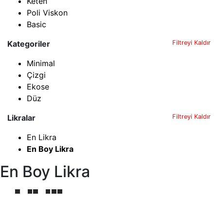
Keten
Poli Viskon
Basic
Kategoriler
Filtreyi Kaldır
Minimal
Çizgi
Ekose
Düz
Likralar
Filtreyi Kaldır
En Likra
En Boy Likra
En Boy Likra