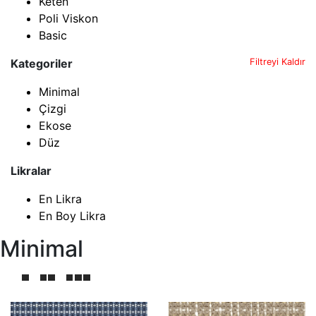
Keten
Poli Viskon
Basic
Kategoriler
Filtreyi Kaldır
Minimal
Çizgi
Ekose
Düz
Likralar
En Likra
En Boy Likra
Minimal