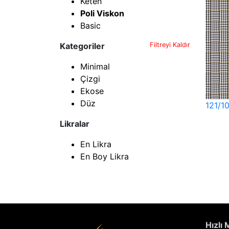
Keten
Poli Viskon
Basic
Kategoriler
Filtreyi Kaldır
Minimal
Çizgi
Ekose
Düz
121/1
Likralar
En Likra
En Boy Likra
Hızlı