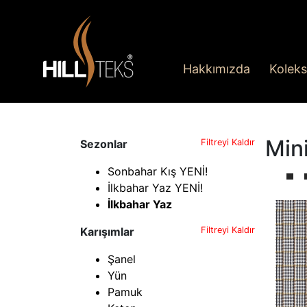
Hakkımızda
Koleks
Min
Sezonlar
Filtreyi Kaldır
Sonbahar Kış YENİ!
İlkbahar Yaz YENİ!
İlkbahar Yaz
Karışımlar
Filtreyi Kaldır
Şanel
Yün
Pamuk