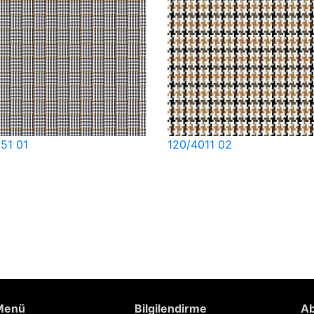
051 01
120/4011 02
 Menü
Bilgilendirme
Ab