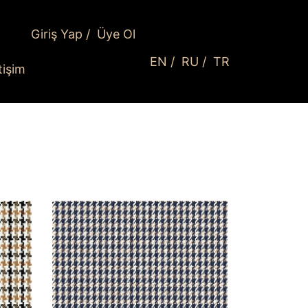
Giriş Yap
/
Üye Ol
EN
/
RU
/
TR
etişim