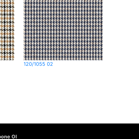
120/1055 02
one Ol