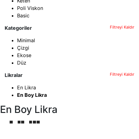
Keten
Poli Viskon
Basic
Kategoriler
Filtreyi Kaldır
Minimal
Çizgi
Ekose
Düz
Likralar
Filtreyi Kaldır
En Likra
En Boy Likra
En Boy Likra