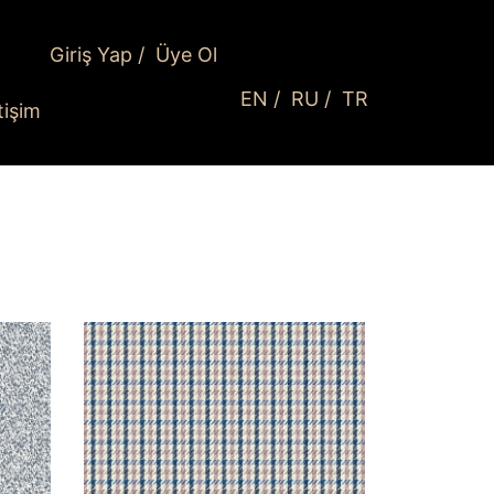
Giriş Yap
/
Üye Ol
EN
/
RU
/
TR
etişim