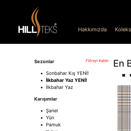
Hakkımızda
Koleks
En 
Sezonlar
Filtreyi Kaldır
Sonbahar Kış YENİ!
İlkbahar Yaz YENİ!
İlkbahar Yaz
Karışımlar
Şanel
Yün
Pamuk