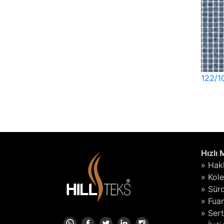
122/1
Hızlı
» Hak
» Kol
» Sürd
» Fuar
» Sert