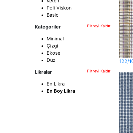
Keten
Poli Viskon
Basic
Kategoriler
Filtreyi Kaldır
Minimal
Çizgi
Ekose
Düz
122/1
Likralar
Filtreyi Kaldır
En Likra
En Boy Likra