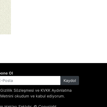
one Ol
Kaydol
Gizlilik Sözleşmesi
ve
KVKK Aydınlatma
Metnini
okudum ve kabul ediyorum.
m Hakları Saklıdır. © Copyright