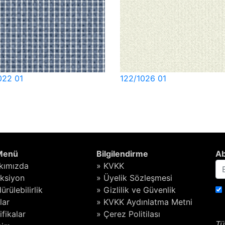
022 01
122/1026 01
 Menü
Bilgilendirme
Ab
kımızda
» KVKK
eksiyon
» Üyelik Sözleşmesi
ürülebilirlik
» Gizlilik ve Güvenlik
lar
» KVKK Aydınlatma Metni
ifikalar
» Çerez Politilası
Tü