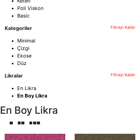
Keten
Poli Viskon
Basic
Kategoriler
Filtreyi Kaldır
Minimal
Çizgi
Ekose
Düz
Likralar
Filtreyi Kaldır
En Likra
En Boy Likra
En Boy Likra