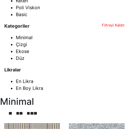
Keten
Poli Viskon
Basic
Kategoriler
Filtreyi Kaldır
Minimal
Çizgi
Ekose
Düz
Likralar
En Likra
En Boy Likra
Minimal