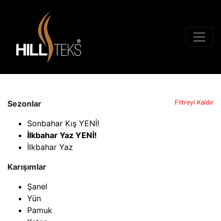
Sezonlar
Filtreyi Kaldır
Sonbahar Kış YENİ!
İlkbahar Yaz YENİ!
İlkbahar Yaz
Karışımlar
Şanel
Yün
Pamuk