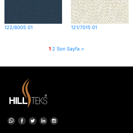
122/8005 01
121/7015 01
1
2
Son Sayfa >