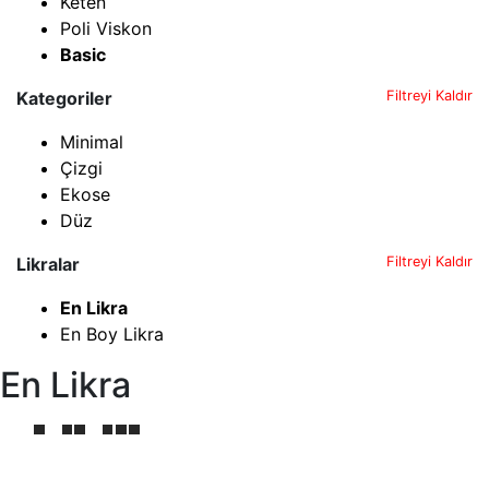
Keten
Poli Viskon
Basic
Kategoriler
Filtreyi Kaldır
Minimal
Çizgi
Ekose
Düz
Likralar
Filtreyi Kaldır
En Likra
En Boy Likra
En Likra