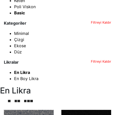
Keten
Poli Viskon
Basic
Kategoriler
Filtreyi Kaldır
Minimal
Çizgi
Ekose
Düz
Likralar
Filtreyi Kaldır
En Likra
En Boy Likra
En Likra