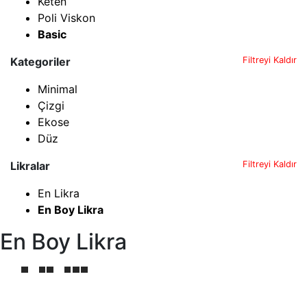
Keten
Poli Viskon
Basic
Kategoriler
Filtreyi Kaldır
Minimal
Çizgi
Ekose
Düz
Likralar
Filtreyi Kaldır
En Likra
En Boy Likra
En Boy Likra