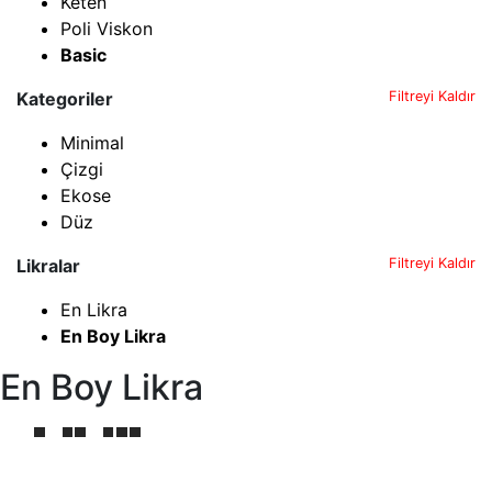
Keten
Poli Viskon
Basic
Kategoriler
Filtreyi Kaldır
Minimal
Çizgi
Ekose
Düz
Likralar
Filtreyi Kaldır
En Likra
En Boy Likra
En Boy Likra