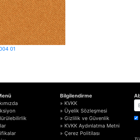
004 01
 Menü
Bilgilendirme
Ab
kımızda
» KVKK
eksiyon
» Üyelik Sözleşmesi
ürülebilirlik
» Gizlilik ve Güvenlik
lar
» KVKK Aydınlatma Metni
ifikalar
» Çerez Politilası
Tü