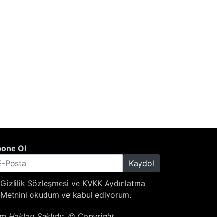
one Ol
Kaydol
Gizlilik Sözleşmesi
ve
KVKK Aydınlatma
Metnini
okudum ve kabul ediyorum.
m Hakları Saklıdır. © Copyright