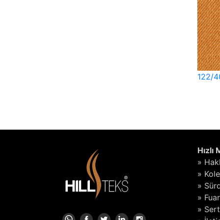
122/4
Hızlı
» Hak
» Kol
» Sürd
» Fuar
» Sert