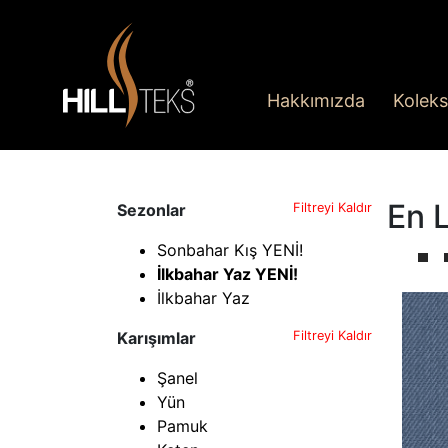
Hakkımızda
Koleks
En L
Sezonlar
Filtreyi Kaldır
Sonbahar Kış YENİ!
İlkbahar Yaz YENİ!
İlkbahar Yaz
Karışımlar
Filtreyi Kaldır
Şanel
Yün
Pamuk