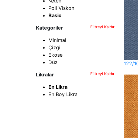
Keten
Poli Viskon
Basic
Kategoriler
Filtreyi Kaldır
Minimal
Çizgi
Ekose
Düz
122/1
Likralar
Filtreyi Kaldır
En Likra
En Boy Likra