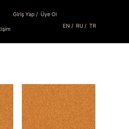
Giriş Yap
/
Üye Ol
EN
/
RU
/
TR
etişim