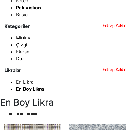
Keten
Poli Viskon
Basic
Kategoriler
Filtreyi Kaldır
Minimal
Çizgi
Ekose
Düz
Likralar
Filtreyi Kaldır
En Likra
En Boy Likra
En Boy Likra