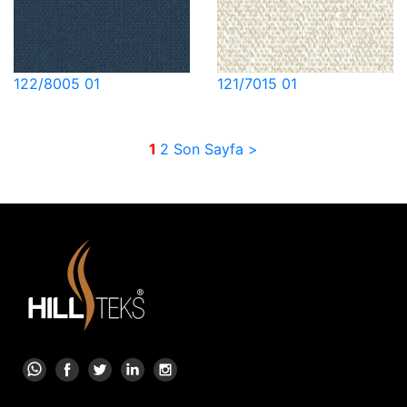
122/8005 01
121/7015 01
1
2
Son Sayfa >