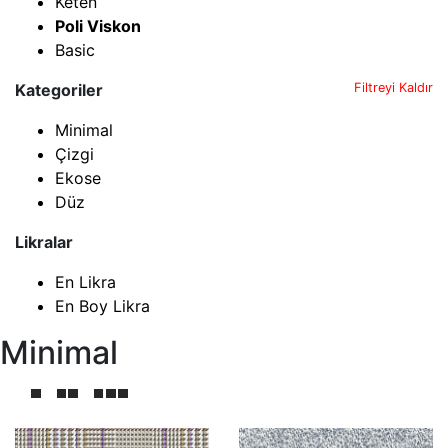
Keten
Poli Viskon
Basic
Kategoriler
Filtreyi Kaldır
Minimal
Çizgi
Ekose
Düz
Likralar
En Likra
En Boy Likra
Minimal