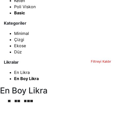
Keten
Poli Viskon
Basic
Kategoriler
Minimal
Çizgi
Ekose
Düz
Likralar
Filtreyi Kaldır
En Likra
En Boy Likra
En Boy Likra