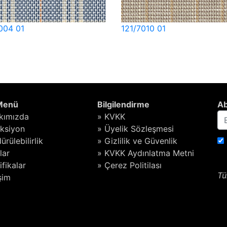
004 01
121/7010 01
 Menü
Bilgilendirme
Ab
kımızda
» KVKK
eksiyon
» Üyelik Sözleşmesi
ürülebilirlik
» Gizlilik ve Güvenlik
lar
» KVKK Aydınlatma Metni
ifikalar
» Çerez Politilası
Tü
işim