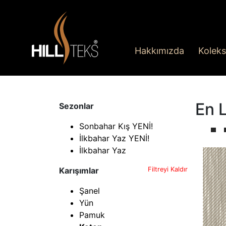
Hakkımızda
Koleks
En L
Sezonlar
Sonbahar Kış YENİ!
İlkbahar Yaz YENİ!
İlkbahar Yaz
Karışımlar
Filtreyi Kaldır
Şanel
Yün
Pamuk