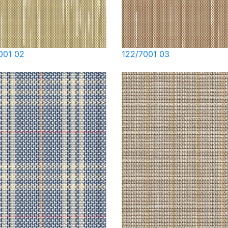
001 02
122/7001 03