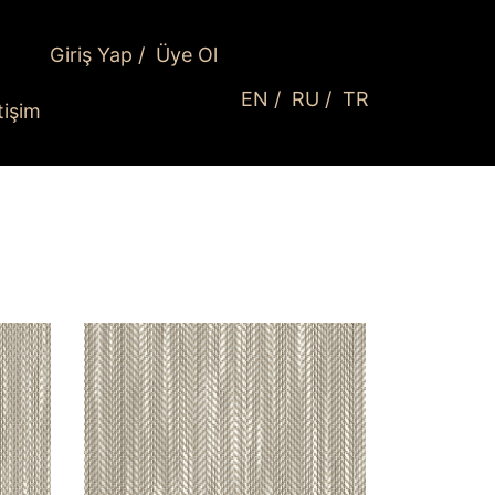
Giriş Yap
/
Üye Ol
EN
/
RU
/
TR
etişim