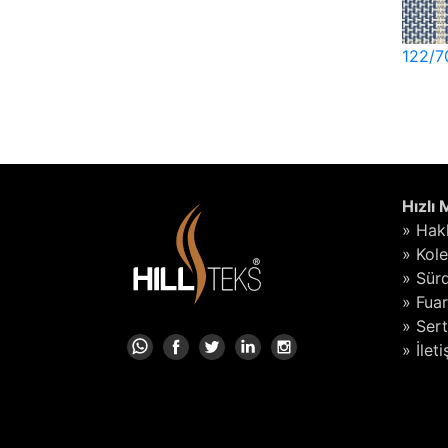
122/7
Hızlı
» Hak
» Kol
» Sürd
» Fuar
» Sert
» İlet