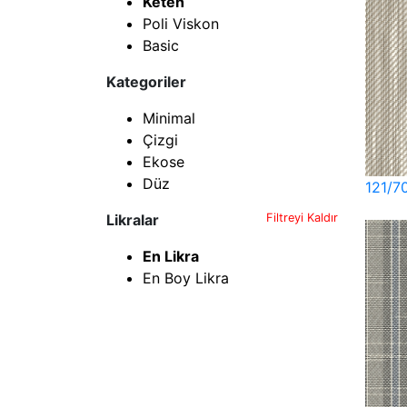
Keten
Poli Viskon
Basic
Kategoriler
Minimal
Çizgi
Ekose
Düz
121/7
Likralar
Filtreyi Kaldır
En Likra
En Boy Likra