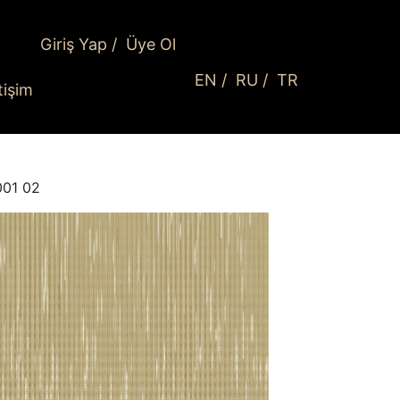
Giriş Yap
/
Üye Ol
EN
/
RU
/
TR
etişim
001 02