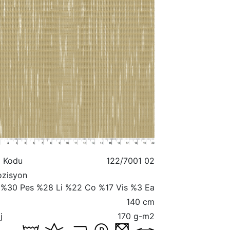
l Kodu
122/7001 02
zisyon
%30 Pes %28 Li %22 Co %17 Vis %3 Ea
140 cm
j
170 g-m2