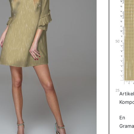
Artike
Kompo
En
Grama