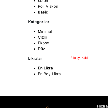
Keten
Poli Viskon
Basic
Kategoriler
Minimal
Çizgi
Ekose
Düz
Likralar
Filtreyi Kaldır
En Likra
En Boy Likra
Hızlı