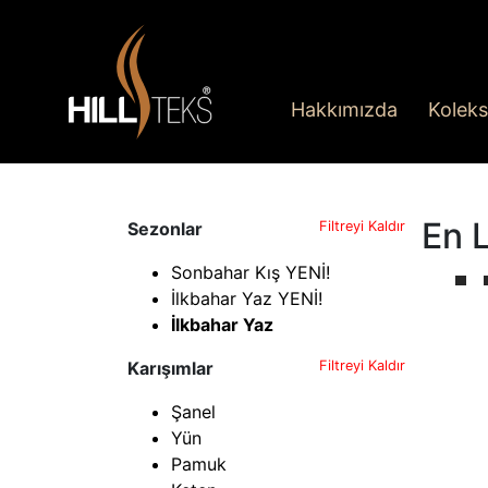
Hakkımızda
Koleks
En L
Sezonlar
Filtreyi Kaldır
Sonbahar Kış YENİ!
İlkbahar Yaz YENİ!
İlkbahar Yaz
Karışımlar
Filtreyi Kaldır
Şanel
Yün
Pamuk