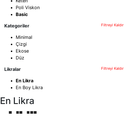
Keten
Poli Viskon
Basic
Kategoriler
Filtreyi Kaldır
Minimal
Çizgi
Ekose
Düz
Likralar
Filtreyi Kaldır
En Likra
En Boy Likra
En Likra