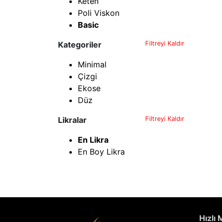
Keten
Poli Viskon
Basic
Kategoriler
Filtreyi Kaldır
Minimal
Çizgi
Ekose
Düz
Likralar
Filtreyi Kaldır
En Likra
En Boy Likra
Hızlı