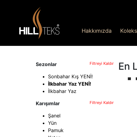
Hakkımızda
Koleks
En L
Sezonlar
Filtreyi Kaldır
Sonbahar Kış YENİ!
İlkbahar Yaz YENİ!
İlkbahar Yaz
Karışımlar
Filtreyi Kaldır
Şanel
Yün
Pamuk