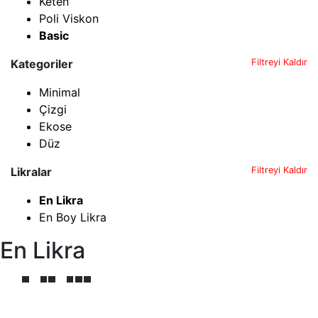
Keten
Poli Viskon
Basic
Kategoriler
Filtreyi Kaldır
Minimal
Çizgi
Ekose
Düz
Likralar
Filtreyi Kaldır
En Likra
En Boy Likra
En Likra