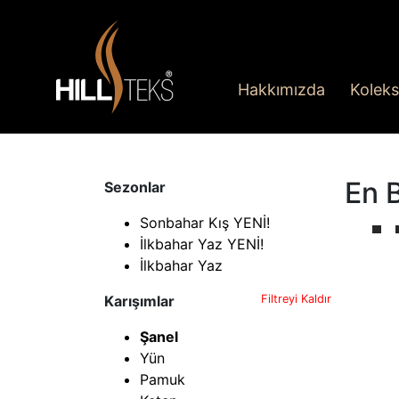
Hakkımızda
Koleks
En 
Sezonlar
Sonbahar Kış YENİ!
İlkbahar Yaz YENİ!
İlkbahar Yaz
Karışımlar
Filtreyi Kaldır
Şanel
Yün
Pamuk