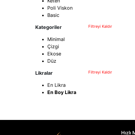
Keten
Poli Viskon
Basic
Kategoriler
Filtreyi Kaldır
Minimal
Çizgi
Ekose
Düz
Likralar
Filtreyi Kaldır
En Likra
En Boy Likra
Hızlı