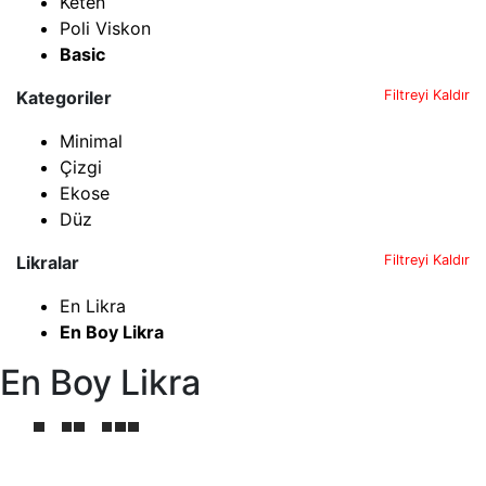
Keten
Poli Viskon
Basic
Kategoriler
Filtreyi Kaldır
Minimal
Çizgi
Ekose
Düz
Likralar
Filtreyi Kaldır
En Likra
En Boy Likra
En Boy Likra