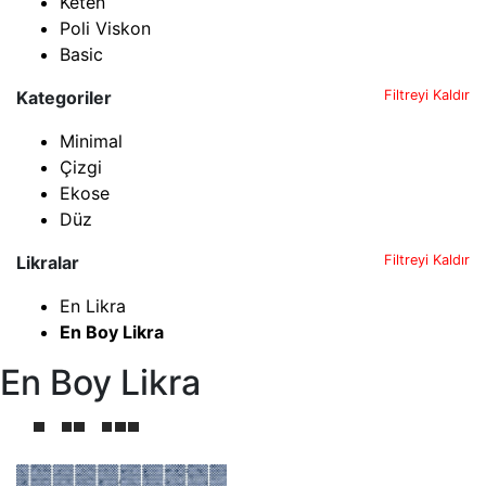
Keten
Poli Viskon
Basic
Kategoriler
Filtreyi Kaldır
Minimal
Çizgi
Ekose
Düz
Likralar
Filtreyi Kaldır
En Likra
En Boy Likra
En Boy Likra