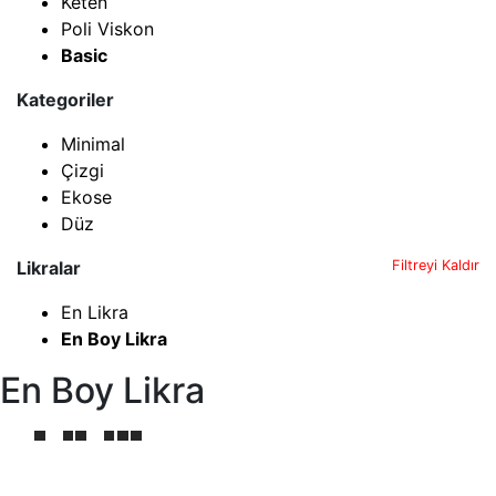
Keten
Poli Viskon
Basic
Kategoriler
Minimal
Çizgi
Ekose
Düz
Likralar
Filtreyi Kaldır
En Likra
En Boy Likra
En Boy Likra