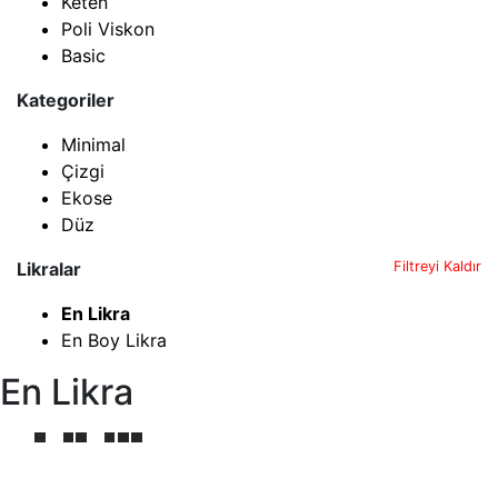
Keten
Poli Viskon
Basic
Kategoriler
Minimal
Çizgi
Ekose
Düz
Likralar
Filtreyi Kaldır
En Likra
En Boy Likra
En Likra