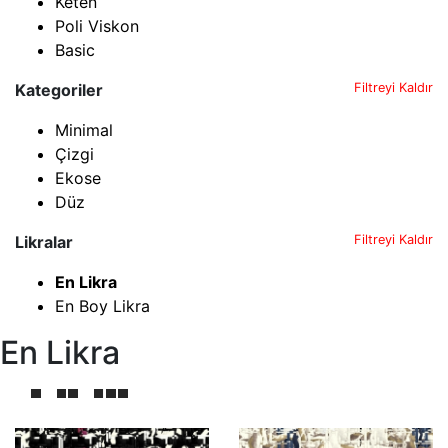
Keten
Poli Viskon
Basic
Kategoriler
Filtreyi Kaldır
Minimal
Çizgi
Ekose
Düz
Likralar
Filtreyi Kaldır
En Likra
En Boy Likra
En Likra