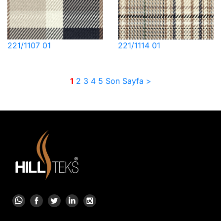
221/1107 01
221/1114 01
1
2
3
4
5
Son Sayfa >