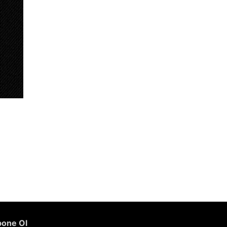
one Ol