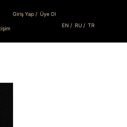
Giriş Yap
/
Üye Ol
EN
/
RU
/
TR
etişim