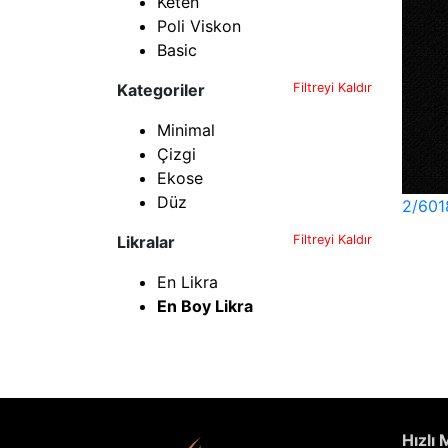
Keten
Poli Viskon
Basic
Kategoriler
Filtreyi Kaldır
Minimal
Çizgi
Ekose
Düz
2/601
Likralar
Filtreyi Kaldır
En Likra
En Boy Likra
Hızlı